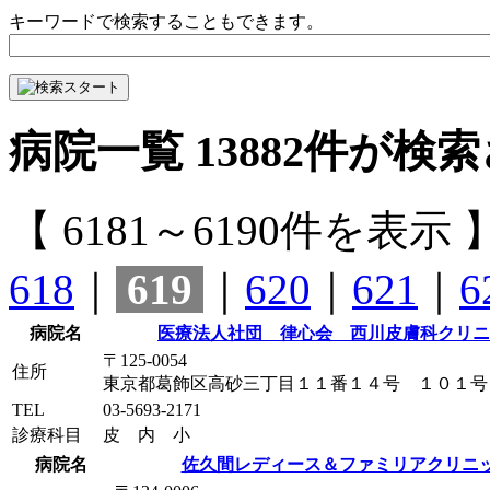
キーワードで検索することもできます。
病院一覧
13882
件が検索
【 6181～6190件を表示 
618
｜
619
｜
620
｜
621
｜
6
病院名
医療法人社団 律心会 西川皮膚科クリニ
〒125-0054
住所
東京都葛飾区高砂三丁目１１番１４号 １０１号
TEL
03-5693-2171
診療科目
皮 内 小
病院名
佐久間レディース＆ファミリアクリニ