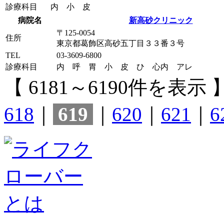
診療科目
内 小 皮
病院名
新高砂クリニック
〒125-0054
住所
東京都葛飾区高砂五丁目３３番３号
TEL
03-3609-6800
診療科目
内 呼 胃 小 皮 ひ 心内 アレ
【 6181～6190件を表示 
618
｜
619
｜
620
｜
621
｜
6