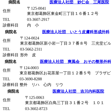
病院名
医療法人社団 妙仁会 三尾医院
〒125-0041
住所
東京都葛飾区東金町三丁目１６番１２号
TEL
03-3607-2917
診療科目
内 小
病院名
医療法人社団 いとう皮膚科形成外科
〒124-0024
住所
東京都葛飾区新小岩一丁目３７番８号 三光堂ビ
TEL
03-5662-2311
診療科目
形外 皮
病院名
医療法人社団 爽風会 おその整形外
〒124-0003
住所
東京都葛飾区お花茶屋一丁目１２番５号 プラザビ
TEL
03-3690-8288
診療科目
整外 リハ 心内 リウ
病院名
医療法人社団 吉川内科医院
〒125-0063
住所
東京都葛飾区白鳥三丁目３１番２号 １０１
TEL
03-3602-8723