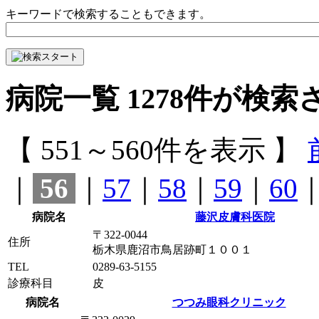
キーワードで検索することもできます。
病院一覧
1278
件が検索
【 551～560件を表示 】
｜
56
｜
57
｜
58
｜
59
｜
60
病院名
藤沢皮膚科医院
〒322-0044
住所
栃木県鹿沼市鳥居跡町１００１
TEL
0289-63-5155
診療科目
皮
病院名
つつみ眼科クリニック