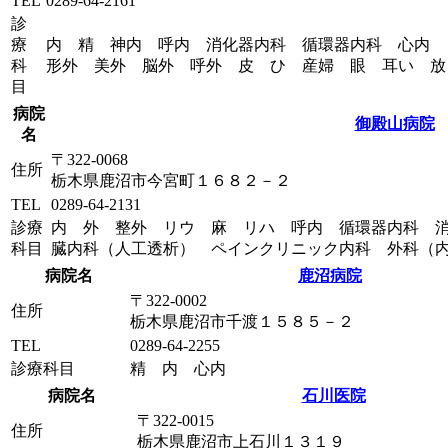
TEL
0289-64-2161
診
療
内 精 神内 呼内 消化器内科 循環器内科 心内
科
形外 美外 脳外 呼外 皮 ひ 産婦 眼 耳い 放
目
病院
御殿山病院
名
〒322-0068
住所
栃木県鹿沼市今宮町１６８２－２
TEL
0289-64-2131
診療
内 外 整外 リウ 麻 リハ 呼内 循環器内科 
科目
臓内科（人工透析） ペインクリニック内科 外科（
病院名
鹿沼病院
〒322-0002
住所
栃木県鹿沼市千渡１５８５－２
TEL
0289-64-2255
診療科目
精 内 心内
病院名
石川医院
〒322-0015
住所
栃木県鹿沼市上石川１３１９