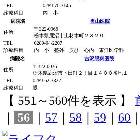
TEL
0289-76-3145
診療科目
内 小
病院名
奥山医院
〒322-0065
住所
栃木県鹿沼市上材木町２３２０
TEL
0289-64-2207
診療科目
内 小 整外 皮ひ 心内 東洋医学科
病院名
吉沢眼科医院
〒322-0036
住所
栃木県鹿沼市下田町２丁目１４００番地１
TEL
0289-62-3322
診療科目
眼
【 551～560件を表示 】
｜
56
｜
57
｜
58
｜
59
｜
60