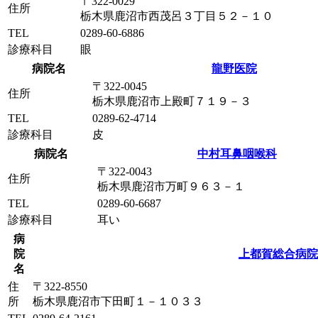
〒322-0029
住所
栃木県鹿沼市西茂呂３丁目５２－１０
TEL
0289-60-6886
診療科目
眼
病院名
龍野医院
〒322-0045
住所
栃木県鹿沼市上殿町７１９－３
TEL
0289-62-4714
診療科目
皮
病院名
中村耳鼻咽喉科
〒322-0043
住所
栃木県鹿沼市万町９６３－１
TEL
0289-60-6687
診療科目
耳い
病
院
上都賀総合病院
名
住
〒322-8550
所
栃木県鹿沼市下田町１－１０３３