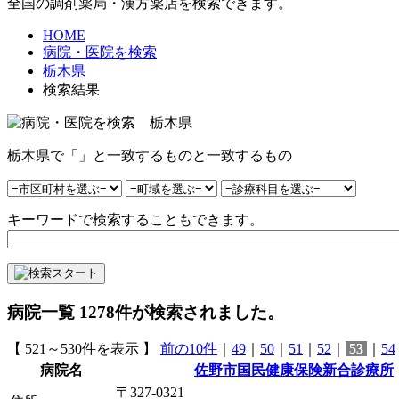
全国の調剤薬局・漢方薬店を検索できます。
HOME
病院・医院を検索
栃木県
検索結果
栃木県で「」と一致するものと一致するもの
キーワードで検索することもできます。
病院一覧
1278
件が検索されました。
【 521～530件を表示 】
前の10件
｜
49
｜
50
｜
51
｜
52
｜
53
｜
54
病院名
佐野市国民健康保険新合診療所
〒327-0321