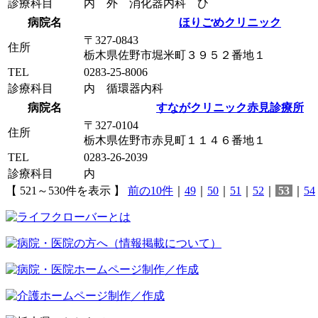
診療科目
内 外 消化器内科 ひ
病院名
ほりごめクリニック
〒327-0843
住所
栃木県佐野市堀米町３９５２番地１
TEL
0283-25-8006
診療科目
内 循環器内科
病院名
すながクリニック赤見診療所
〒327-0104
住所
栃木県佐野市赤見町１１４６番地１
TEL
0283-26-2039
診療科目
内
【 521～530件を表示 】
前の10件
｜
49
｜
50
｜
51
｜
52
｜
53
｜
54