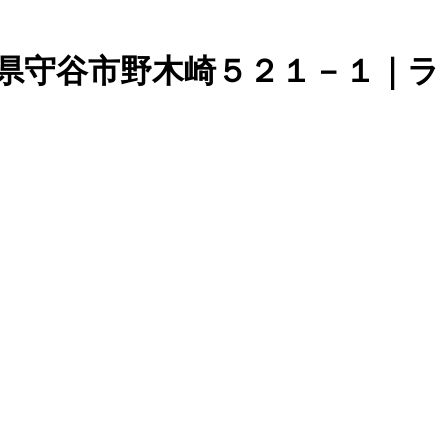
県守谷市野木崎５２１－１｜ラ