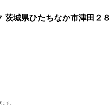
ク 茨城県ひたちなか市津田２
来ます。