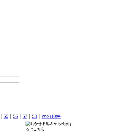
｜
55
｜
56
｜
57
｜
58
｜
次の10件