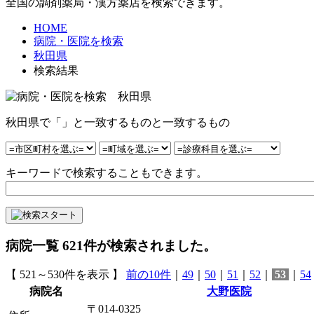
全国の調剤薬局・漢方薬店を検索できます。
HOME
病院・医院を検索
秋田県
検索結果
秋田県で「」と一致するものと一致するもの
キーワードで検索することもできます。
病院一覧
621
件が検索されました。
【 521～530件を表示 】
前の10件
｜
49
｜
50
｜
51
｜
52
｜
53
｜
54
病院名
大野医院
〒014-0325