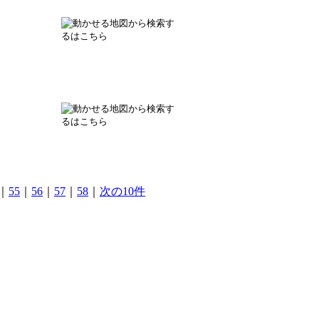
｜
55
｜
56
｜
57
｜
58
｜
次の10件