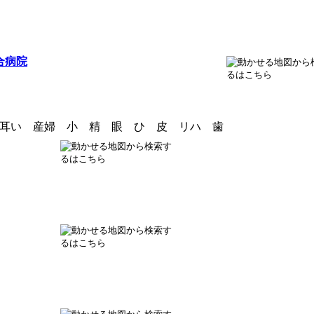
合病院
耳い 産婦 小 精 眼 ひ 皮 リハ 歯