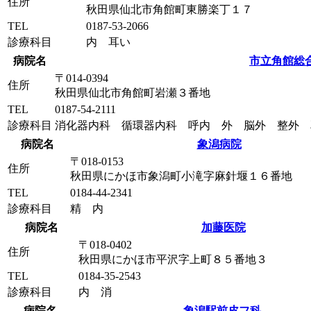
住所
秋田県仙北市角館町東勝楽丁１７
TEL
0187-53-2066
診療科目
内 耳い
病院名
市立角館総
〒014-0394
住所
秋田県仙北市角館町岩瀬３番地
TEL
0187-54-2111
診療科目
消化器内科 循環器内科 呼内 外 脳外 整外 
病院名
象潟病院
〒018-0153
住所
秋田県にかほ市象潟町小滝字麻針堰１６番地
TEL
0184-44-2341
診療科目
精 内
病院名
加藤医院
〒018-0402
住所
秋田県にかほ市平沢字上町８５番地３
TEL
0184-35-2543
診療科目
内 消
病院名
象潟駅前皮フ科