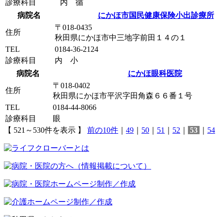
診療科目
内 循
病院名
にかほ市国民健康保険小出診療所
〒018-0435
住所
秋田県にかほ市中三地字前田１４の１
TEL
0184-36-2124
診療科目
内 小
病院名
にかほ眼科医院
〒018-0402
住所
秋田県にかほ市平沢字田角森６６番１号
TEL
0184-44-8066
診療科目
眼
【 521～530件を表示 】
前の10件
｜
49
｜
50
｜
51
｜
52
｜
53
｜
54