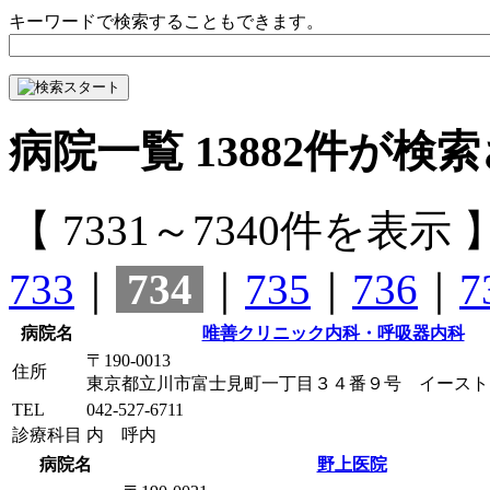
キーワードで検索することもできます。
病院一覧
13882
件が検索
【 7331～7340件を表示 
733
｜
734
｜
735
｜
736
｜
7
病院名
唯善クリニック内科・呼吸器内科
〒190-0013
住所
東京都立川市富士見町一丁目３４番９号 イースト
TEL
042-527-6711
診療科目
内 呼内
病院名
野上医院