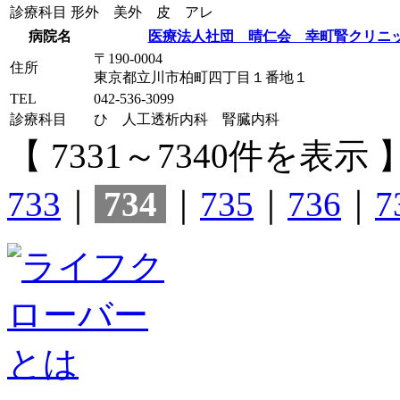
診療科目
形外 美外 皮 アレ
病院名
医療法人社団 晴仁会 幸町腎クリニ
〒190-0004
住所
東京都立川市柏町四丁目１番地１
TEL
042-536-3099
診療科目
ひ 人工透析内科 腎臓内科
【 7331～7340件を表示 
733
｜
734
｜
735
｜
736
｜
7