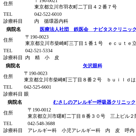
〒190-0021
住所
東京都立川市羽衣町二丁目４２番７号
TEL
042-522-6010
診療科目
内 循環器内科
病院名
医療法人社団 鉄医会 ナビタスクリニッ
〒190-0023
住所
東京都立川市柴崎町三丁目１番１号 ｅｃｕｔｅ
TEL
042-521-5334
診療科目
内 精 小 皮
病院名
矢沢眼科
〒190-0023
住所
東京都立川市柴崎町三丁目８番２号 ｂｕｉｌｄは
TEL
042-525-6601
診療科目
眼
病院名
むさしのアレルギー呼吸器クリニック
〒190-0012
住所
東京都立川市曙町二丁目８番３０号 三上ビル２
TEL
042-548-3688
診療科目
アレルギー科 小児アレルギー科 内 皮 呼内