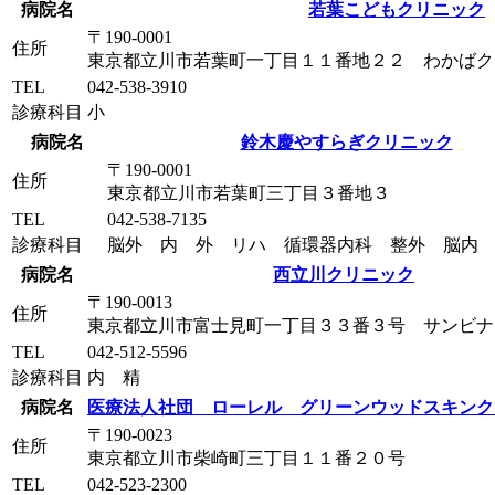
病院名
若葉こどもクリニック
〒190-0001
住所
東京都立川市若葉町一丁目１１番地２２ わかばク
TEL
042-538-3910
診療科目
小
病院名
鈴木慶やすらぎクリニック
〒190-0001
住所
東京都立川市若葉町三丁目３番地３
TEL
042-538-7135
診療科目
脳外 内 外 リハ 循環器内科 整外 脳内
病院名
西立川クリニック
〒190-0013
住所
東京都立川市富士見町一丁目３３番３号 サンビナ
TEL
042-512-5596
診療科目
内 精
病院名
医療法人社団 ローレル グリーンウッドスキンク
〒190-0023
住所
東京都立川市柴崎町三丁目１１番２０号
TEL
042-523-2300