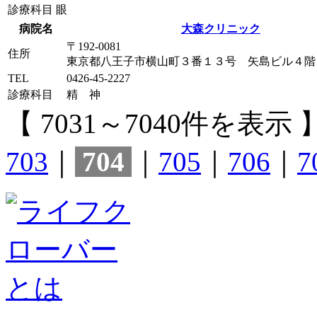
診療科目
眼
病院名
大森クリニック
〒192-0081
住所
東京都八王子市横山町３番１３号 矢島ビル４階
TEL
0426-45-2227
診療科目
精 神
【 7031～7040件を表示 
703
｜
704
｜
705
｜
706
｜
7