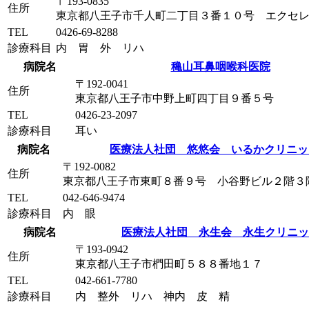
〒193-0835
住所
東京都八王子市千人町二丁目３番１０号 エクセ
TEL
0426-69-8288
診療科目
内 胃 外 リハ
病院名
穐山耳鼻咽喉科医院
〒192-0041
住所
東京都八王子市中野上町四丁目９番５号
TEL
0426-23-2097
診療科目
耳い
病院名
医療法人社団 悠悠会 いるかクリニッ
〒192-0082
住所
東京都八王子市東町８番９号 小谷野ビル２階３
TEL
042-646-9474
診療科目
内 眼
病院名
医療法人社団 永生会 永生クリニッ
〒193-0942
住所
東京都八王子市椚田町５８８番地１７
TEL
042-661-7780
診療科目
内 整外 リハ 神内 皮 精