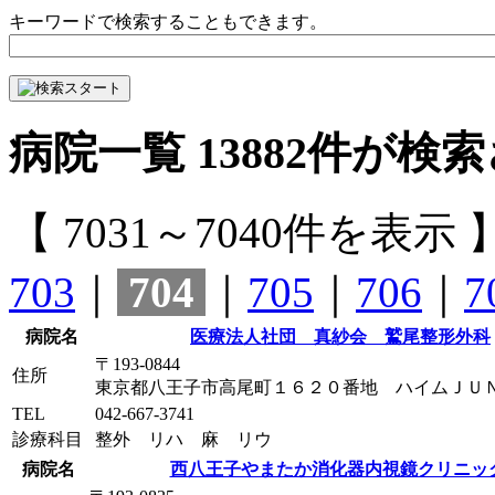
キーワードで検索することもできます。
病院一覧
13882
件が検索
【 7031～7040件を表示 
703
｜
704
｜
705
｜
706
｜
7
病院名
医療法人社団 真紗会 鷲尾整形外科
〒193-0844
住所
東京都八王子市高尾町１６２０番地 ハイムＪＵ
TEL
042-667-3741
診療科目
整外 リハ 麻 リウ
病院名
西八王子やまたか消化器内視鏡クリニッ