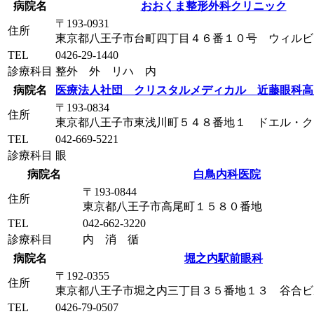
病院名
おおくま整形外科クリニック
〒193-0931
住所
東京都八王子市台町四丁目４６番１０号 ウィルビ
TEL
0426-29-1440
診療科目
整外 外 リハ 内
病院名
医療法人社団 クリスタルメディカル 近藤眼科高
〒193-0834
住所
東京都八王子市東浅川町５４８番地１ ドエル・ク
TEL
042-669-5221
診療科目
眼
病院名
白鳥内科医院
〒193-0844
住所
東京都八王子市高尾町１５８０番地
TEL
042-662-3220
診療科目
内 消 循
病院名
堀之内駅前眼科
〒192-0355
住所
東京都八王子市堀之内三丁目３５番地１３ 谷合ビ
TEL
0426-79-0507