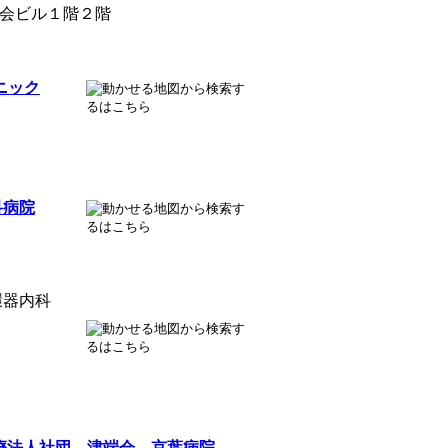
会ビル１階２階
ニック
科病院
環器内科
療法人社団 津端会 京葉病院