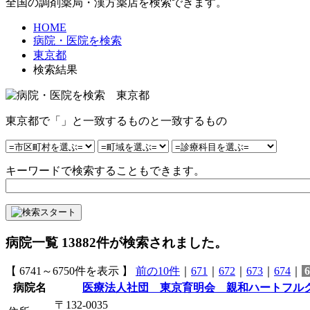
全国の調剤薬局・漢方薬店を検索できます。
HOME
病院・医院を検索
東京都
検索結果
東京都で「」と一致するものと一致するもの
キーワードで検索することもできます。
病院一覧
13882
件が検索されました。
【 6741～6750件を表示 】
前の10件
｜
671
｜
672
｜
673
｜
674
｜
6
病院名
医療法人社団 東京育明会 親和ハートフル
〒132-0035