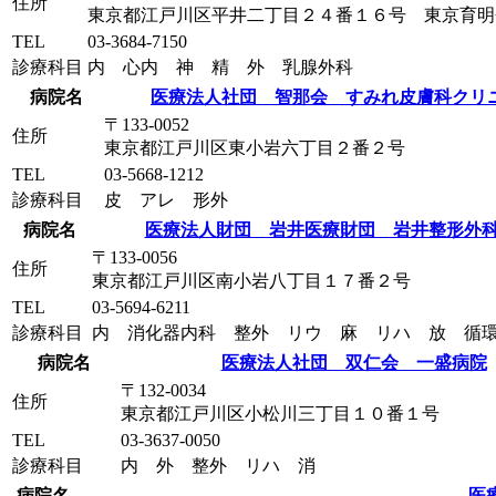
住所
東京都江戸川区平井二丁目２４番１６号 東京育明
TEL
03-3684-7150
診療科目
内 心内 神 精 外 乳腺外科
病院名
医療法人社団 智那会 すみれ皮膚科クリ
〒133-0052
住所
東京都江戸川区東小岩六丁目２番２号
TEL
03-5668-1212
診療科目
皮 アレ 形外
病院名
医療法人財団 岩井医療財団 岩井整形外
〒133-0056
住所
東京都江戸川区南小岩八丁目１７番２号
TEL
03-5694-6211
診療科目
内 消化器内科 整外 リウ 麻 リハ 放 循
病院名
医療法人社団 双仁会 一盛病院
〒132-0034
住所
東京都江戸川区小松川三丁目１０番１号
TEL
03-3637-0050
診療科目
内 外 整外 リハ 消
病院名
医