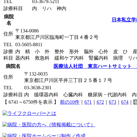
TEL
03-3679-5211
診療科目
内 リハ 神内
病院
日本私立学
名
〒134-0086
住所
東京都江戸川区臨海町一丁目４番２号
TEL
03-5605-8811
診療
内 精 小 外 整外 形外 脳外 心外 皮 ひ 
科目
器内科 救急科 緩和ケア内科 腎臓内科 病理 リ
病院名
医療法人社団 東京ハートサミット 
〒132-0035
住所
東京都江戸川区平井三丁目２５番１７号
TEL
03-3638-2301
診療科目
内 循環器内科 心臓内科 糖尿病・代謝内科 
【 6741～6750件を表示 】
前の10件
｜
671
｜
672
｜
673
｜
674
｜
6