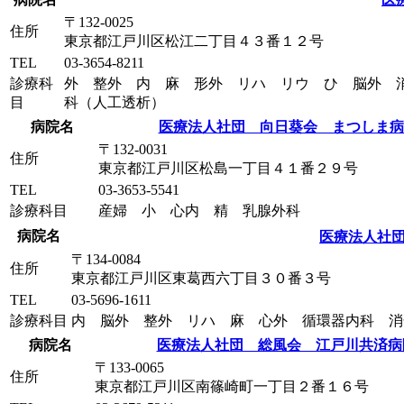
〒132-0025
住所
東京都江戸川区松江二丁目４３番１２号
TEL
03-3654-8211
診療科
外 整外 内 麻 形外 リハ リウ ひ 脳外 
目
科（人工透析）
病院名
医療法人社団 向日葵会 まつしま病
〒132-0031
住所
東京都江戸川区松島一丁目４１番２９号
TEL
03-3653-5541
診療科目
産婦 小 心内 精 乳腺外科
病院名
医療法人社団
〒134-0084
住所
東京都江戸川区東葛西六丁目３０番３号
TEL
03-5696-1611
診療科目
内 脳外 整外 リハ 麻 心外 循環器内科 消
病院名
医療法人社団 総風会 江戸川共済病
〒133-0065
住所
東京都江戸川区南篠崎町一丁目２番１６号