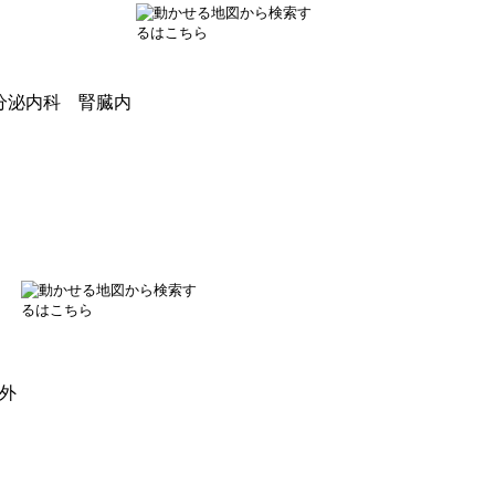
分泌内科 腎臓内
外