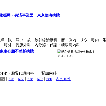
校振興・共済事業団 東京臨海病院
産婦 眼 耳い 放 放射線治療科 麻 脳内 リウ 呼内 
ハ 呼外 乳腺外科 内分泌・代謝・糖尿病内科
東京心臓不整脈病院
内分泌・脂質代謝内科 腎臓内科
75
｜
676
｜
677
｜
678
｜
679
｜
680
｜
次の10件