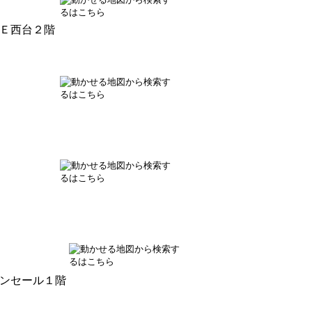
Ｅ西台２階
ンセール１階