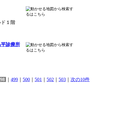
ルド１階
島平診療所
98
｜
499
｜
500
｜
501
｜
502
｜
503
｜
次の10件