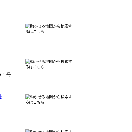
０１号
科