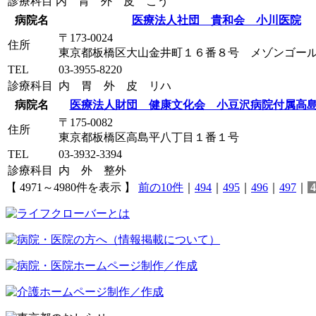
診療科目
内 胃 外 皮 こう
病院名
医療法人社団 貴和会 小川医院
〒173-0024
住所
東京都板橋区大山金井町１６番８号 メゾンゴー
TEL
03-3955-8220
診療科目
内 胃 外 皮 リハ
病院名
医療法人財団 健康文化会 小豆沢病院付属高
〒175-0082
住所
東京都板橋区高島平八丁目１番１号
TEL
03-3932-3394
診療科目
内 外 整外
【 4971～4980件を表示 】
前の10件
｜
494
｜
495
｜
496
｜
497
｜
4