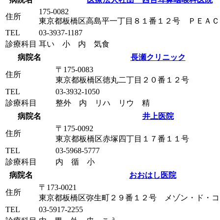
175-0082
住所
東京都板橋区高島平一丁目８１番１２号 ＰＥＡＣ
TEL
03-3937-1187
診療科目
耳い 小 内 気食
病院名
長瀬クリニック
〒175-0083
住所
東京都板橋区徳丸二丁目２０番１２号
TEL
03-3932-1050
診療科目
整外 内 リハ リウ 精
病院名
井上医院
〒175-0092
住所
東京都板橋区赤塚四丁目１７番１１号
TEL
03-5968-5777
診療科目
内 循 小
病院名
おおはし医院
〒173-0021
住所
東京都板橋区弥生町２９番１２号 メゾン・ド・コ
TEL
03-5917-2255