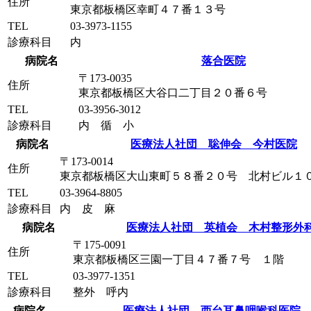
住所
東京都板橋区幸町４７番１３号
TEL
03-3973-1155
診療科目
内
病院名
落合医院
〒173-0035
住所
東京都板橋区大谷口二丁目２０番６号
TEL
03-3956-3012
診療科目
内 循 小
病院名
医療法人社団 聡伸会 今村医院
〒173-0014
住所
東京都板橋区大山東町５８番２０号 北村ビル１
TEL
03-3964-8805
診療科目
内 皮 麻
病院名
医療法人社団 英植会 木村整形外
〒175-0091
住所
東京都板橋区三園一丁目４７番７号 １階
TEL
03-3977-1351
診療科目
整外 呼内
病院名
医療法人社団 西台耳鼻咽喉科医院