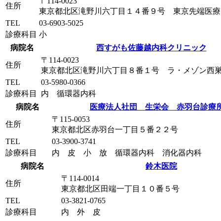
〒114-0023
住所
東京都北区滝野川六丁目１４番９号 東京先端医療
TEL
03-6903-5025
診療科目
小
病院名
西すがも佐藤越内科クリニック
〒114-0023
住所
東京都北区滝野川六丁目８番１号 ラ・メゾン西
TEL
03-5980-0366
診療科目
内 循環器内科
病院名
医療法人社団 生栄会 赤羽台診療
〒115-0053
住所
東京都北区赤羽台一丁目５番２２号
TEL
03-3900-3741
診療科目
内 皮 小 放 循環器内科 消化器内科
病院名
鈴木医院
〒114-0014
住所
東京都北区田端一丁目１０番５号
TEL
03-3821-0765
診療科目
内 外 皮