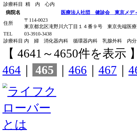
診療科目
精 内 心内
病院名
医療法人社団 健診会 東京メデ
〒114-0023
住所
東京都北区滝野川六丁目１４番９号 東京先端医療
TEL
03-3910-3438
診療科目
内 婦 消化器内科 循環器内科 乳腺外科 内分
【 4641～4650件を表示 
464
｜
465
｜
466
｜
467
｜
4