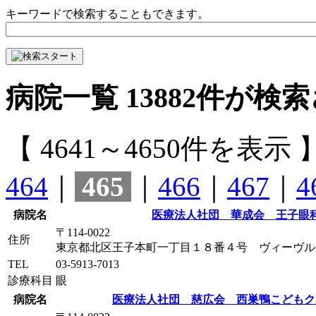
キーワードで検索することもできます。
病院一覧
13882
件が検索
【 4641～4650件を表示 
464
｜
465
｜
466
｜
467
｜
4
病院名
医療法人社団 華成会 王子眼
〒114-0022
住所
東京都北区王子本町一丁目１８番４号 ヴィーヴル
TEL
03-5913-7013
診療科目
眼
病院名
医療法人社団 慈広会 西巣鴨こどもク