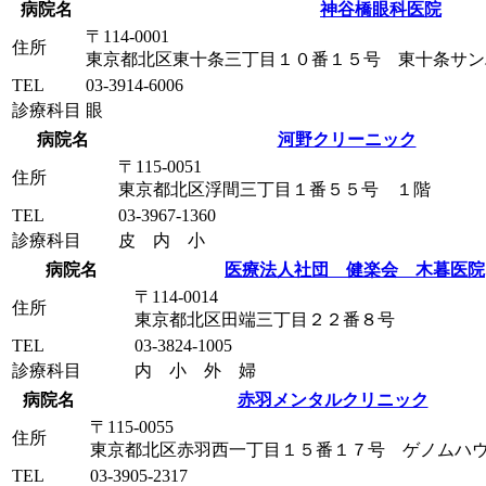
病院名
神谷橋眼科医院
〒114-0001
住所
東京都北区東十条三丁目１０番１５号 東十条サン
TEL
03-3914-6006
診療科目
眼
病院名
河野クリーニック
〒115-0051
住所
東京都北区浮間三丁目１番５５号 １階
TEL
03-3967-1360
診療科目
皮 内 小
病院名
医療法人社団 健楽会 木暮医院
〒114-0014
住所
東京都北区田端三丁目２２番８号
TEL
03-3824-1005
診療科目
内 小 外 婦
病院名
赤羽メンタルクリニック
〒115-0055
住所
東京都北区赤羽西一丁目１５番１７号 ゲノムハ
TEL
03-3905-2317