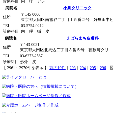
診療科目
内 呼 アレ
病院名
小川クリニック
〒145-0066
住所
東京都大田区南雪谷二丁目１５番２号 好屋田中
TEL
03-5754-0212
診療科目
内 呼 循 皮
病院名
えばらまち皮膚科
〒143-0021
住所
東京都大田区北馬込二丁目３番５号 荏原町クリニ
TEL
03-6273-2567
診療科目
形外 皮
【 2961～2970件を表示 】
前の10件
｜
293
｜
294
｜
295
｜
296
｜
2