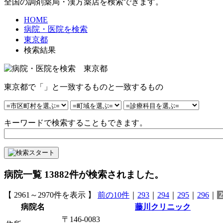
全国の調剤薬局・漢方薬店を検索できます。
HOME
病院・医院を検索
東京都
検索結果
東京都で「」と一致するものと一致するもの
キーワードで検索することもできます。
病院一覧
13882
件が検索されました。
【 2961～2970件を表示 】
前の10件
｜
293
｜
294
｜
295
｜
296
｜
2
病院名
藤川クリニック
〒146-0083