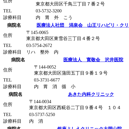
住所
東京都大田区千鳥三丁目７番２号
TEL
03-5732-3200
診療科目
内 胃 外 こう
病院名
医療法人社団 涓泉会 山王リハビリ・クリ
〒145-0065
住所
東京都大田区東雪谷三丁目４番２号
TEL
03-5754-2672
診療科目
リハ 整外 内
病院名
医療法人 寛敬会 沢井医院
〒144-0052
住所
東京都大田区蒲田五丁目９番１９号
TEL
03-3731-6677
診療科目
内 胃 消 循 小
病院名
あきた内科クリニック
〒144-0034
住所
東京都大田区西糀谷二丁目９番４号 １０４
TEL
03-5737-5250
診療科目
内 消
病院名
銀座よしえクリニック大岡山院