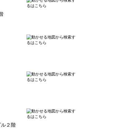
階
ビル２階