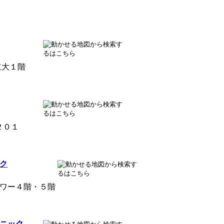
立大１階
２０１
ク
ワー４階・５階
ニック