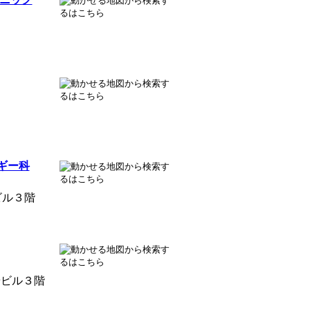
ギー科
ビル３階
やビル３階