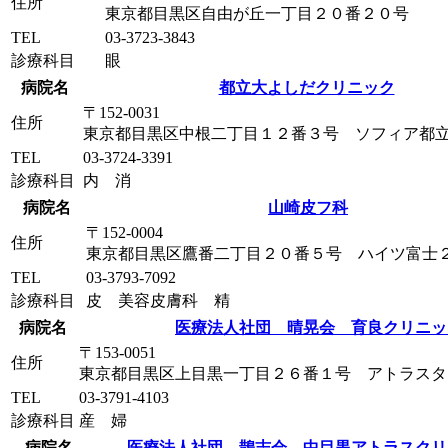
住所
東京都目黒区自由が丘一丁目２０番２０号
TEL
03-3723-3843
診療科目
眼
病院名
都立大よしだクリニック
〒152-0031
住所
東京都目黒区中根二丁目１２番３号 ソフィア都
TEL
03-3724-3391
診療科目
内 消
病院名
山崎皮フ科
〒152-0004
住所
東京都目黒区鷹番二丁目２０番５号 ハイツ富士
TEL
03-3793-7092
診療科目
皮 美容皮膚科 精
病院名
医療法人社団 晴晃会 育良クリニッ
〒153-0051
住所
東京都目黒区上目黒一丁目２６番１号 アトラスタ
TEL
03-3791-4103
診療科目
産 婦
病院名
医療法人社団 鵲志会 中目黒アトラスクリ