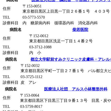
〒153-0051
住所
東京都目黒区上目黒一丁目２６番１号 ４０３号
TEL
03-5773-5570
診療科目
内 糖尿病内科 循環器内科 消化器内科
病院名
柴若医院
〒152-0012
住所
東京都目黒区洗足一丁目１４番２号
TEL
03-3712-1088
診療科目
内 小
病院名
都立大学駅前すみクリニック皮膚科・アレル
〒152-0032
住所
東京都目黒区平町一丁目２７番１号 パル都立大
TEL
03-3725-1112
診療科目
皮 アレ
病院名
医療法人社団 アルス小林整形外科
〒153-0064
住所
東京都目黒区下目黒三丁目９番１３号 目黒・炭
TEL
03-5759-8017