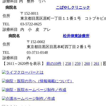
診療科目
内 整外 リハ
病院名
こばやしクリニック
〒152-0011
住所
東京都目黒区原町一丁目１１番１号 コトブキビ
TEL
03-5722-0625
診療科目
内 小 皮 アレ
病院名
松井律東診療所
〒152-0002
住所
東京都目黒区目黒本町四丁目２番１号
TEL
03-3711-0148
診療科目
内
【 2611～2620件を表示 】
前の10件
｜
258
｜
259
｜
260
｜
261
｜
2