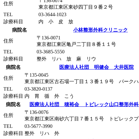
〒136-0074
住所
東京都江東区東砂四丁目９番２号
TEL
03-3644-1023
診療科目
内 小 皮 放
病院名
小林整形外科クリニック
〒136-0071
住所
東京都江東区亀戸二丁目８番１１号
TEL
03-3685-5550
診療科目
整外 リハ 放 麻 リウ
病院名
医療法人社団 明健会 大井医院
〒135-0045
住所
東京都江東区古石場一丁目１３番１９号 パークハ
TEL
03-3820-0137
診療科目
内 胃 循 外 こう
病院名
医療法人社団 穂裕会 トピレック山口整形外科
〒136-0076
住所
東京都江東区南砂六丁目７番１５号 トピレックプ
TEL
03-5677-3990
診療科目
整外 リハ 外