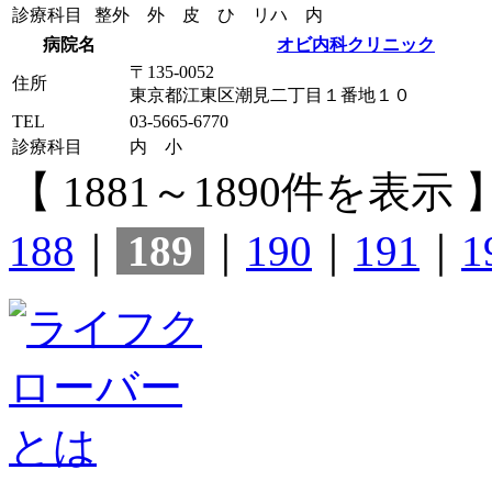
診療科目
整外 外 皮 ひ リハ 内
病院名
オビ内科クリニック
〒135-0052
住所
東京都江東区潮見二丁目１番地１０
TEL
03-5665-6770
診療科目
内 小
【 1881～1890件を表示 
188
｜
189
｜
190
｜
191
｜
1