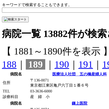
キーワードで検索することもできます。
病院一覧
13882
件が検索
【 1881～1890件を表示 
188
｜
189
｜
190
｜
191
｜
1
病院名
医療法人社団 五の橋産婦人科
〒136-0071
住所
東京都江東区亀戸六丁目１番６号
TEL
03-3636-6000
診療科目
産 婦 小
病院名
鎌上医院