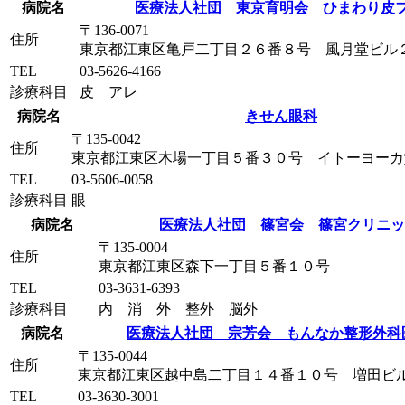
病院名
医療法人社団 東京育明会 ひまわり皮
〒136-0071
住所
東京都江東区亀戸二丁目２６番８号 風月堂ビル
TEL
03-5626-4166
診療科目
皮 アレ
病院名
きせん眼科
〒135-0042
住所
東京都江東区木場一丁目５番３０号 イトーヨーカ
TEL
03-5606-0058
診療科目
眼
病院名
医療法人社団 篠宮会 篠宮クリニッ
〒135-0004
住所
東京都江東区森下一丁目５番１０号
TEL
03-3631-6393
診療科目
内 消 外 整外 脳外
病院名
医療法人社団 宗芳会 もんなか整形外科
〒135-0044
住所
東京都江東区越中島二丁目１４番１０号 増田ビ
TEL
03-3630-3001