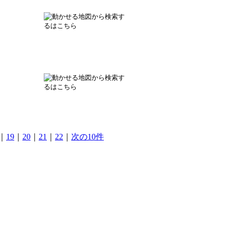
｜
19
｜
20
｜
21
｜
22
｜
次の10件