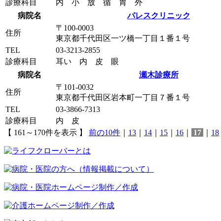
診療科目
内 小 放 循 胃 外
病院名
パレスクリニック
〒100-0003
住所
東京都千代田区一ツ橋一丁目１番１号
TEL
03-3213-2855
診療科目
耳い 内 皮 眼
病院名
瀬木診療所
〒101-0032
住所
東京都千代田区岩本町一丁目７番１号
TEL
03-3866-7313
診療科目
内 皮
【 161～170件を表示 】
前の10件
｜
13
｜
14
｜
15
｜
16
｜
17
｜
18