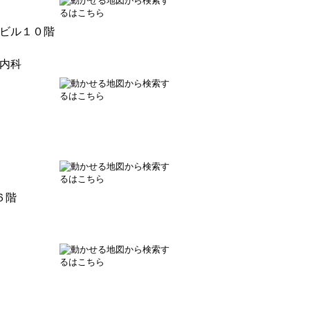
ビル１０階
内科
６階