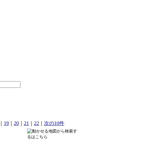
｜
19
｜
20
｜
21
｜
22
｜
次の10件