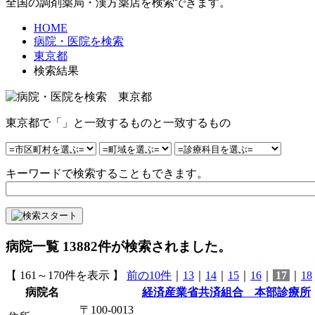
全国の調剤薬局・漢方薬店を検索できます。
HOME
病院・医院を検索
東京都
検索結果
東京都で「」と一致するものと一致するもの
キーワードで検索することもできます。
病院一覧
13882
件が検索されました。
【 161～170件を表示 】
前の10件
｜
13
｜
14
｜
15
｜
16
｜
17
｜
18
病院名
経済産業省共済組合 本部診療所
〒100-0013