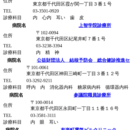
住所
東京都千代田区霞が関一丁目３番１号
TEL
03-3501-0920
診療科目
内 心内 耳い 歯 皮
病院名
上智学院診療所
〒102-0094
住所
東京都千代田区紀尾井町７番１号
TEL
03-3238-3394
診療科目
内 精 神
病院名
公益財団法人 結核予防会 総合健診推進セ
〒101-0061
住所
東京都千代田区神田三崎町一丁目３番１２号
TEL
03-3292-9211
診療科目
呼内 内 消化器内科 糖尿病内科 循環器内科
病院名
参議院職員診療所
〒100-0014
住所
東京都千代田区永田町一丁目１１番１６号
TEL
03-3581-3111
診療科目
内 眼 耳い
病院名
有楽町電気ビルクリニック