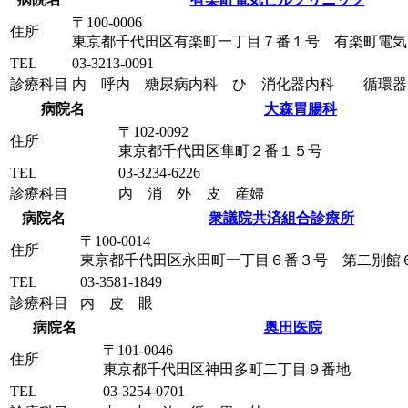
〒100-0006
住所
東京都千代田区有楽町一丁目７番１号 有楽町電気
TEL
03-3213-0091
診療科目
内 呼内 糖尿病内科 ひ 消化器内科 循環器
病院名
大森胃腸科
〒102-0092
住所
東京都千代田区隼町２番１５号
TEL
03-3234-6226
診療科目
内 消 外 皮 産婦
病院名
衆議院共済組合診療所
〒100-0014
住所
東京都千代田区永田町一丁目６番３号 第二別館
TEL
03-3581-1849
診療科目
内 皮 眼
病院名
奥田医院
〒101-0046
住所
東京都千代田区神田多町二丁目９番地
TEL
03-3254-0701