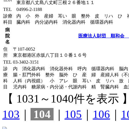
東京都八丈島八丈町三根２６番地１１
TEL
04996-2-1188
診療
内 小 外 産婦 耳い 眼 整外 皮 リハ ひ 
科目
臓内科 内分泌内科 消化器内科 循環器内科
病
院
医療法人財団 順和会 
名
住
〒107-0052
所
東京都港区赤坂八丁目１０番１６号
TEL
03-3402-3151
診
内 消化器内科 消化器外科 呼内 循環器内科 脳内
療
腸・肛門外科 整外 脳外 ひ 産 婦 産婦人科（不
科
人科（内視鏡） 小 アレ 眼 耳い 皮 リハ 放 
目
児内科 糖尿病・内分泌・代謝内科 精 腎臓内科 血
【 1031～1040件を表示 
103
｜
104
｜
105
｜
106
｜
1