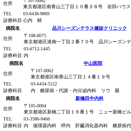
〒107-0062
住所
東京都港区南青山三丁目１０番３８号 岩田ハウス
TEL
03-6438-9869
診療科目
心内 精
病院名
品川シーズンテラス健診クリニック
〒108-0075
住所
東京都港区港南一丁目２番７０号 品川シーズン
TEL
03-6712-1445
診療科目
内
病院名
中山医院
〒107-0062
住所
東京都港区南青山三丁目１４番１９号
TEL
03-6434-5122
診療科目
内 糖尿病・代謝・内分泌内科 リウ 眼
病院名
新橋田中内科
〒105-0004
住所
東京都港区新橋二丁目１６番１号 ニュー新橋ビ
TEL
03-3580-9466
診療科目
内 循環器内科 呼内 肝臓消化器内科 糖尿病