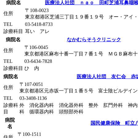
病院名
医療法人社団 ｎａｏ 田町芝浦耳鼻咽
〒108-0023
住所
東京都港区芝浦三丁目１９番１９号 オー・アイ
TEL
03-5418-8733
診療科目
耳い アレ
病院名
なかむらそうクリニック
〒106-0045
住所
東京都港区麻布十番一丁目７番１号 ＭＧＢ麻布十
TEL
03-6434-7828
診療科目
ひ 内
病院名
医療法人社団 友仁会 赤
〒107-0051
住所
東京都港区元赤坂一丁目１番５号 富士陰ビルデイン
TEL
03-3408-1136
診療科
外 消化器内科 消化器外科 整外 肛門外科 神内
目
科 循環器内科 頭頸部外科
病院
国民健康保険 町立
名
〒100-1511
住所