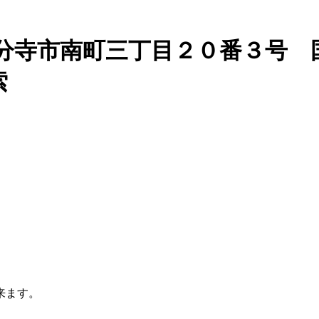
国分寺市南町三丁目２０番３号 
索
来ます。