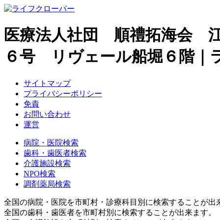
医療法人社団 順禮拓海会 
６号 リヴェール船堀６階｜
サイトマップ
プライバシーポリシー
免責
お問い合わせ
運営
病院・医院検索
歯科・歯医者検索
介護施設検索
NPO検索
調剤薬局検索
全国の病院・医院を市町村・診療科目別に検索することが出
全国の歯科・歯医者を市町村別に検索することが出来ます。