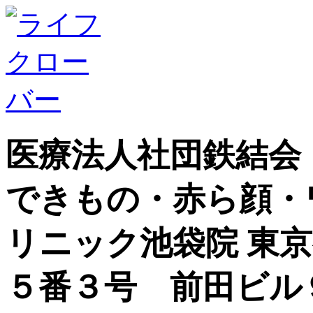
医療法人社団鉄結会
できもの・赤ら顔・
リニック池袋院 東
５番３号 前田ビル