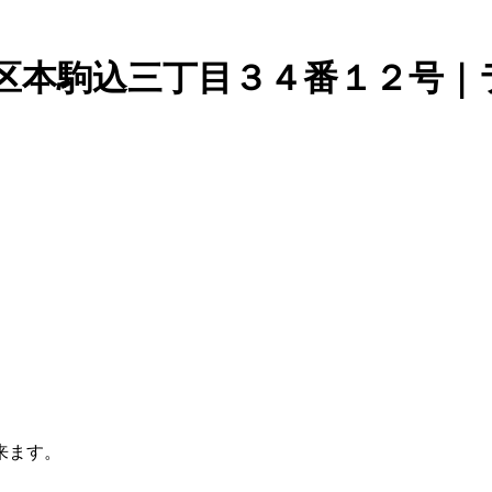
京区本駒込三丁目３４番１２号｜
来ます。