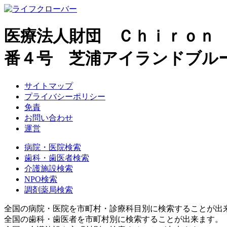
医療法人財団 Ｃｈｉｒｏｎ
番４号 芝浦アイランドブル
サイトマップ
プライバシーポリシー
免責
お問い合わせ
運営
病院・医院検索
歯科・歯医者検索
介護施設検索
NPO検索
調剤薬局検索
全国の病院・医院を市町村・診療科目別に検索することが出
全国の歯科・歯医者を市町村別に検索することが出来ます。