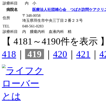
診療科目
内 小
病院名
医療法人社団靖心会 つばさ訪問ケアクリ
〒348-0058
住所
埼玉県羽生市中央三丁目２番２３号
TEL
048-561-0283
診療科目
内 腫瘍内科 血液内科 精
【 4181～4190件を表示 
418
｜
419
｜
420
｜
421
｜
4