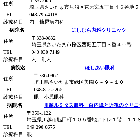
〒337-0051
住所
埼玉県さいたま市見沼区東大宮五丁目４６番地５
TEL
048-795-4118
診療科目
内 糖尿病内科
病院名
にしむら内科クリニック
〒338-0832
住所
埼玉県さいたま市桜区西堀五丁目３番４０号
TEL
048-838-7149
診療科目
内 消内
病院名
ほしあい眼科
〒336-0967
住所
埼玉県さいたま市緑区美園６－９－１０
TEL
048-812-2266
診療科目
眼 小児眼科
病院名
川越ルミタス眼科 白内障と近視のクリニ
〒350-1122
住所
埼玉県川越市脇田町１０５番地アトレ１階 １１
TEL
049-298-8675
診療科目
眼