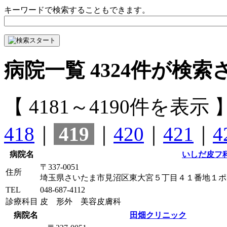
キーワードで検索することもできます。
病院一覧
4324
件が検索
【 4181～4190件を表示 
418
｜
419
｜
420
｜
421
｜
4
病院名
いしだ皮フ
〒337-0051
住所
埼玉県さいたま市見沼区東大宮５丁目４１番地１ポ
TEL
048-687-4112
診療科目
皮 形外 美容皮膚科
病院名
田畑クリニック