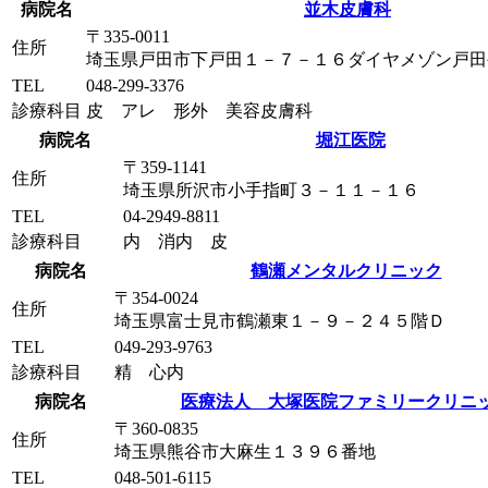
病院名
並木皮膚科
〒335-0011
住所
埼玉県戸田市下戸田１－７－１６ダイヤメゾン戸田
TEL
048-299-3376
診療科目
皮 アレ 形外 美容皮膚科
病院名
堀江医院
〒359-1141
住所
埼玉県所沢市小手指町３－１１－１６
TEL
04-2949-8811
診療科目
内 消内 皮
病院名
鶴瀬メンタルクリニック
〒354-0024
住所
埼玉県富士見市鶴瀬東１－９－２４５階Ｄ
TEL
049-293-9763
診療科目
精 心内
病院名
医療法人 大塚医院ファミリークリニ
〒360-0835
住所
埼玉県熊谷市大麻生１３９６番地
TEL
048-501-6115